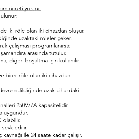
ım ücreti yoktur.
bulunur;
nde iki röle olan iki cihazdan oluşur.
diğinde uzaktaki röleler çeker.
arak çalışması programlanırsa;
st şamandıra arasında tutulur.
ma, diğeri boşaltma için kullanılır.
ve birer röle olan iki cihazdan
a devre edildiğinde uzak cihazdaki
lleri 250V/7A kapasitelidir.
ya uygundur.
olabilir.
 sevk edilir.
kaynağı ile 24 saate kadar çalışır.