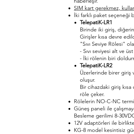
haberleşir.
SIM kart gerekmez, kullan
İki farklı paket seçeneği 
TelepatiK-LR1
Birinde iki giriş, diğeri
Girişler kısa devre edil
"Sıvı Seviye Rölesi" ol
- Sıvı seviyesi alt ve ü
- İki rölenin biri doldur
TelepatiK-LR2
Üzerlerinde birer giriş 
oluşur.
Bir cihazdaki giriş kıs
röle çeker.
Rölelerin NO-C-NC termina
Güneş paneli ile çalışma
Besleme gerilimi 8-30VDC 
12V adaptörleri ile birlikte
KG-8 model kesintisiz güç 