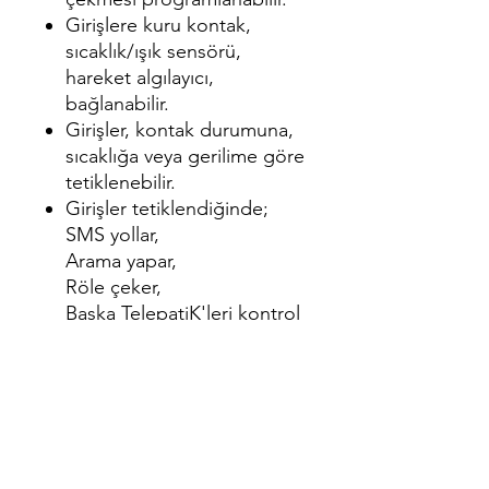
Girişlere kuru kontak,
sıcaklık/ışık sensörü,
hareket algılayıcı,
bağlanabilir.
Girişler, kontak durumuna,
sıcaklığa veya gerilime göre
tetiklenebilir.
Girişler tetiklendiğinde;
SMS yollar,
Arama yapar,
Röle çeker,
Başka TelepatiK'leri kontrol
eder.
Röleler 250V/7A
anahtarlama yapabilir ve
yalnız NO terminalleri
bulunur.
KG-8 model özel kesintisiz