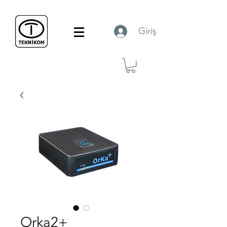
Giriş
Orka2+