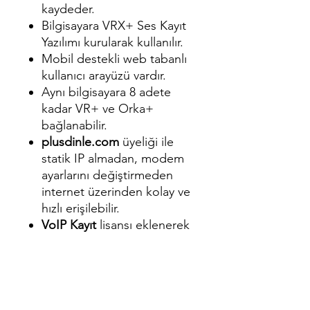
kaydeder.
Bilgisayara VRX+ Ses Kayıt
Yazılımı kurularak kullanılır.
Mobil destekli web tabanlı
kullanıcı arayüzü vardır.
Aynı bilgisayara 8 adete
kadar VR+ ve Orka+
bağlanabilir.
plusdinle.com
üyeliği ile
statik IP almadan, modem
ayarlarını değiştirmeden
internet üzerinden kolay ve
hızlı erişilebilir.
VoIP Kayıt
lisansı eklenerek
aynı cihaz üzerinde analog
telefonların yanısıra IP
telefon görüşmeler de
kaydedilebilir.