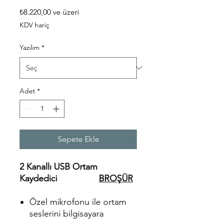
İndirimli
₺8.220,00
ve üzeri
Fiyat
KDV hariç
Yazılım
*
Adet
*
Sepete Ekle
2 Kanallı USB Ortam
Kaydedici
BROŞÜR
Özel mikrofonu ile ortam
seslerini bilgisayara